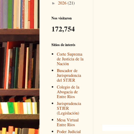
2026
(21)
►
Nos visitaron
172,754
Sitios de interés
Corte Suprema
de Justicia de la
Nación
Buscador de
Jurisprudencia
del STJER
Colegio de la
Abogacía de
Entre Ríos
Jurisprudencia
STJER
(Legislación)
Mesa Virtual
Entre Ríos
Poder Judicial