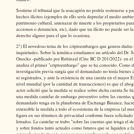
Sostiene el tribunal que la usucapión no podría sostenerse a p
hechos ilícitos (ejemplos de ello sería depredar el medio ambien
patrimonio cultural, amenazar de muerte a los propietarios par
accionen o denuncien, etc), dado que un ilícito no puede ser la
derecho alguno para el que lo ocasiona.
2°) El novedoso tema de los criptoembargos que genera dudas 
inquietudes. Sobre la temática estudiamos un artículo del Dr. S
Onocko -publicado por Rubinzal (Cita: RC D 201/2022)- en el
analiza el primer "criptoembargo" que se ha conocido. Como 
investigación previa surgía que el demandado no tenía bienes 
ni registrados, y ante la existencia de una cuenta en el mayor 
nivel mundial (por la cantidad de transacciones) es que el abo
actor solicitó que la medida se realice sobre dicha cuenta.Se hi
una medida cautelar de embargo preventivo sobre las cuentas q
demandado tenga en la plataforma de Exchange Binance, haci
extensible la medida a todo el ecosistema de la empresa (al me
figura en sus términos de privacidad conforme fuera solicitado 
letrados. La cautelar se trabo "sobre las cuentas que tenga el
y sobre fondos tanto actuales como futuros que se liquiden a fa