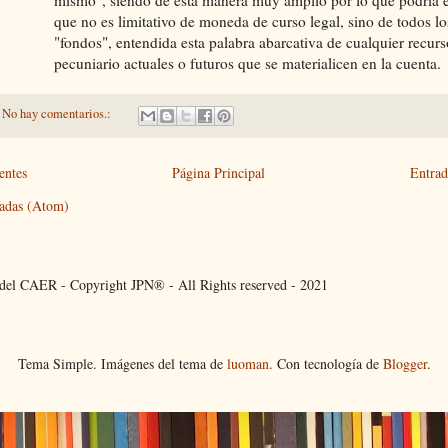
mismo", siendo de esta manera muy amplio por lo que podría 
que no es limitativo de moneda de curso legal, sino de todos lo
"fondos", entendida esta palabra abarcativa de cualquier recurs
pecuniario actuales o futuros que se materialicen en la cuenta.
No hay comentarios.:
entes
Página Principal
Entrad
adas (Atom)
l del CAER - Copyright JPN® - All Rights reserved - 2021
Tema Simple. Imágenes del tema de
luoman
. Con tecnología de
Blogger
.