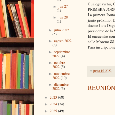
Gualeguaychú, C
jun 27
►
PRIMERA JOR
(1)
La primera Jorna
jun 28
►
junio próximo. D
(1)
doctor Luis Dagu
julio 2022
►
presidente de la
(4)
El encuentro co
agosto 2022
►
calle Moreno 88 
(8)
Para inscripcion
septiembre
►
2022
(4)
octubre
►
2022
(5)
at
junio 15, 2022
noviembre
►
2022
(10)
diciembre
►
REUNIÓN 
2022
(3)
2023
(68)
►
2024
(74)
►
2025
(49)
►