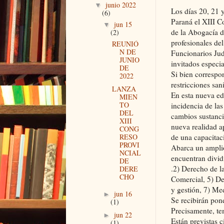
junio 2022
▼
Los días 20, 21 
(6)
Paraná el XIII C
jun 15
▼
de la Abogacía de
(2)
profesionales de
REUNIÓ
N DE
Funcionarios Jud
JUNIO
invitados especi
DE
Si bien correspo
2022
restricciones sa
LANZA
En esta nueva ed
MIEN
TO
incidencia de la
DEL
cambios sustancia
XIII
nueva realidad a
CONG
RESO
de una capacitac
PROVI
Abarca un amplio
NCIAL
encuentran divid
DE
.2) Derecho de l
DERE
CHO
Comercial, 5) De
y gestión, 7) Me
jun 16
►
Se recibirán pon
(1)
Precisamente, te
jun 22
►
Están previstas 
(1)