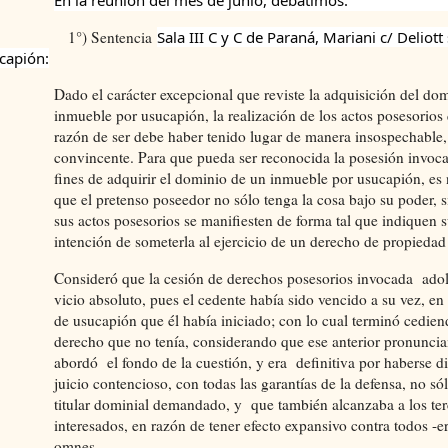
En la reunión del mes de junio, debatimos: 
1°) Sentencia
Sala III C y C 
de Paraná, Mariani c/ Deliott s
capión:
Dado el carácter excepcional que reviste la adquisición del do
inmueble por usucapión, la realización de los actos posesorios
razón de ser debe haber tenido lugar de manera insospechable,
convincente. Para que pueda ser reconocida la posesión invoca
fines de adquirir el dominio de un inmueble por usucapión, es 
que el pretenso poseedor no sólo tenga la cosa bajo su poder, 
sus actos posesorios se manifiesten de forma tal que indiquen 
intención de someterla al ejercicio de un derecho de propiedad
Consideró que la cesión de derechos posesorios invocada ado
vicio absoluto, pues el cedente había sido vencido a su vez, en 
de usucapión que él había iniciado; con lo cual terminó cedie
derecho que no tenía, considerando que ese anterior pronunc
abordó el fondo de la cuestión, y era definitiva por haberse d
juicio contencioso, con todas las garantías de la defensa, no só
titular dominial demandado, y que también alcanzaba a los ter
interesados, en razón de tener efecto expansivo contra todos -e
omnes-.