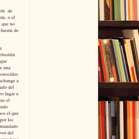
artir de
te, o el
a que no
 fuente de
e
ebastián
 que
de una
conocidos
Exchange a
gado del
zo lugar a
ue el
endo
nos el que
por los
 demandado
vor del