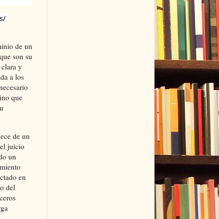
/ 
minio de un
 que son su
 clara y
da a los
necesario
sino que
su
lece de un
el juicio
ndo un
iamiento
ictado en
lo del
ceros
rga