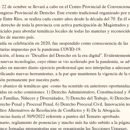
y 22 de octubre se llevará a cabo en el Centro Provincial de Convencion
ongreso Provincial de Derecho. Este evento tradicional organizado por e
 Entre Ríos, se realiza cada cuatro años desde la década del 70. En él s
l derecho de toda la provincia con activa participación de Magistrados y
iciales para abordar temáticas locales de todas las materias y reconocid
ales de nuestro país.
ndía su celebración en 2020, fue suspendido como consecuencia de las
nitarias impuestas por la pandemia COVID-19.
ición, el lema es "Desafíos del Derecho en la era digital". Evidentement
s nuevas tecnologías, cuyo ritmo se vio acelerado por la pandemia, se ad
les en nuestro diario ejercicio profesional que nos interpelan a adecuar
plicando nuevas herramientas, a la par que mantienen la vigencia de la 
ión permanente por nuestra parte.
 abanico de temáticas que -como ha ocurrido en anteriores oportunidad
idas en ocho comisiones: 1) Derecho Administrativo, Constitucional y 
as Familias, Niñeces y Diversidades, 3) Derecho del Trabajo, 4) Derecho
recho Penal y Procesal Penal, 6) Derecho Procesal Civil, Innovación t
dios Alternativos de Resolución de Conflictos y 8) De la Abogacía.
encias hasta el 30/9/2022 referente a puntos del Temario aprobado.
mario, reglamento de ponencias y mucho más ha sido subido a la págin
cinco Jornadas preparatorias que se organizarán las Secciones Uruguay,