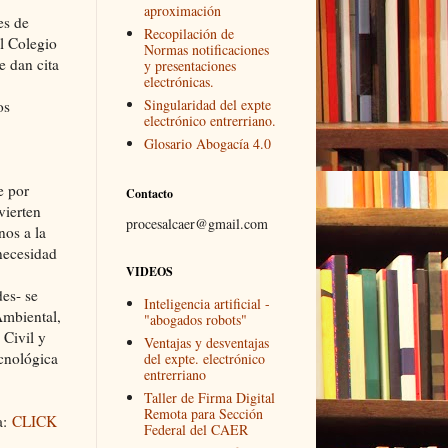
aproximación
es de
Recopilación de
l Colegio
Normas notificaciones
e dan cita
y presentaciones
electrónicas.
Singularidad del expte
os
electrónico entrerriano.
Glosario Abogacía 4.0
e por
Contacto
vierten
procesalcaer@gmail.com
nos a la
necesidad
VIDEOS
es- se
Inteligencia artificial -
Ambiental,
"abogados robots"
 Civil y
Ventajas y desventajas
ecnológica
del expte. electrónico
entrerriano
Taller de Firma Digital
Remota para Sección
a:
CLICK
Federal del CAER