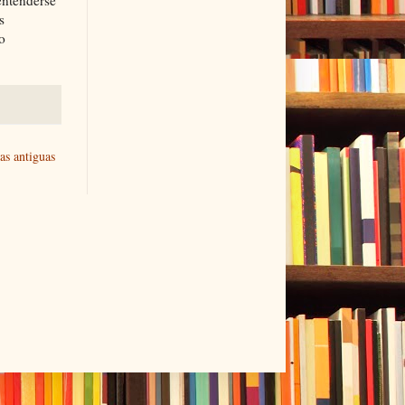
entenderse
s
o
as antiguas