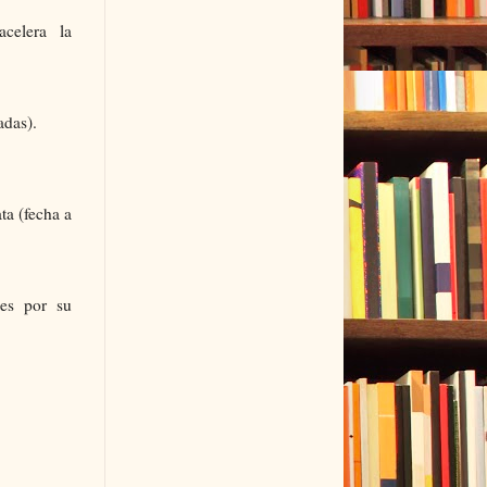
acelera la
adas).
ta (fecha a
des por su