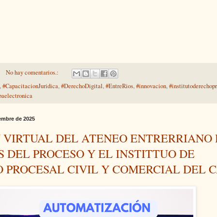
No hay comentarios.:
,
#CapacitacionJuridica
,
#DerechoDigital
,
#EntreRios
,
#innovacion
,
#institutoderechop
baelectronica
embre de 2025
 VIRTUAL DEL ATENEO ENTRERRIANO 
S DEL PROCESO Y EL INSTITTUO DE
 PROCESAL CIVIL Y COMERCIAL DEL 