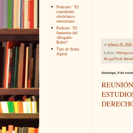
Podcasts: "El
expediente
electrónico
entrerriano
Podcast: "El
fantasma del
Abogado-
Robot"
at
febrero 28, 2026
Tips de firma
Labels:
#Abogacia
digital
#LegalTech
,
#prue
domingo, 9 de novi
REUNIÓN
ESTUDIO
DERECHO