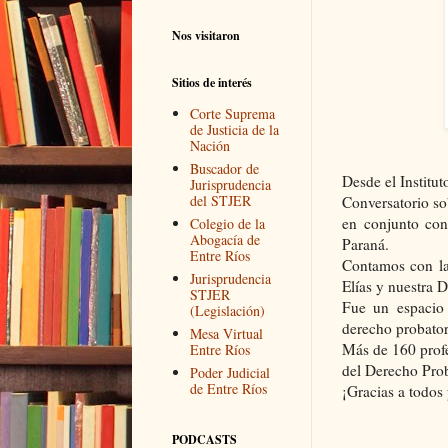
Nos visitaron
Sitios de interés
Corte Suprema
de Justicia de la
Nación
Buscador de
Desde el Institu
Jurisprudencia
del STJER
Conversatorio so
en conjunto co
Colegio de la
Abogacía de
Paraná.
Entre Ríos
Contamos con la
Jurisprudencia
Elías y nuestra D
STJER
Fue un espacio 
(Legislación)
derecho probator
Mesa Virtual
Más de 160 profe
Entre Ríos
del Derecho Prob
Poder Judicial
de Entre Ríos
¡Gracias a todos
PODCASTS