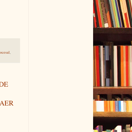
rocesal
,
DE
CAER