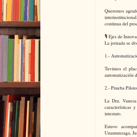
Queremos agradec
interinstitucion
continua del proc
🎙️ Ejes de Inno
La jornada se di
1.- Automatizaci
Tuvimos el plac
automatización 
2.- Prueba Pilot
La Dra. Vanesa 
características
intestato.
Estuvo acompa
Unamunzaga, Ju