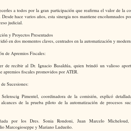
erles a todos por la gran participación que reafirma el valor de la c
al. Desde hace varios años, esta sinergia nos mantiene encolumnados po
eso judicial.
vación y Proyectos Presentados
vidió en dos momentos claves, centrados en la automatización y modern
ón de Apremios Fiscales:
er de recibir al Dr. Ignacio Basaldúa, quien brindó un valioso aport
de apremios fiscales promovidos por ATER.
o de Sucesiones:
Selenscig Pimentel, coordinadora de la comisión, explicó detallad
 y alcances de la prueba piloto de la automatización de procesos suc
ñada por los Dres. Sonia Rondoni, Juan Marcelo Micheloud, 
lio Marcogioseppe y Mariano Ludueño.