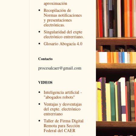
aproximación
Recopilación de
Normas notificaciones
y presentaciones
electrónicas.
Singularidad del expte
electrónico entrerriano.
Glosario Abogacía 4.0
Contacto
procesalcaer@gmail.com
VIDEOS
Inteligencia artificial -
"abogados robots"
Ventajas y desventajas
del expte. electrónico
entrerriano
Taller de Firma Digital
Remota para Sección
Federal del CAER